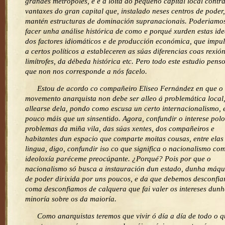
grandes metrópoles, e é a loita do pequeno capital local contr
vantaxes do gran capital que, instalado neses centros de poder,
mantén estructuras de dominación supranacionais. Poderiamo
facer unha análise histórica de como e porqué xurden estas ide
dos factores idiomáticos e de producción económica, que impu
a certos políticos a estableceren as súas diferencias coas rexió
limítrofes, da débeda histórica etc. Pero todo este estudio pens
que non nos corresponde a nós facelo.
Estou de acordo co compañeiro Eliseo Fernández en que o
movemento anarquista non debe ser alleo á problemática local
allearse dela, pondo como escusa un certo internacionalismo, 
pouco máis que un sinsentido. Agora, confundir o interese polo
problemas da miña vila, das súas xentes, dos compañeiros e
habitantes dun espacio que comparte moitas cousas, entre elas
lingua, digo, confundir iso co que significa o nacionalismo co
ideoloxía paréceme preocúpante. ¿Porqué? Pois por que o
nacionalismo só busca a instauración dun estado, dunha máqu
de poder dirixida por uns poucos, e da que debemos desconfia
coma desconfiamos de calquera que fai valer os intereses dun
minoría sobre os da maioría.
Como anarquistas teremos que vivir ó día a día de todo o q