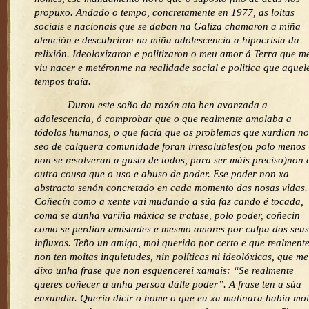
propuxo. Andado o tempo, concretamente en 1977, as loitas
sociais e nacionais que se daban na Galiza chamaron a miña
atención e descubríron na miña adolescencia a hipocrisía da
relixión. Ideoloxizaron e politizaron o meu amor á Terra que m
viu nacer e metéronme na realidade social e politica que aquel
tempos traía.
Durou este soño da razón ata ben avanzada a
adolescencia, ó comprobar que o que realmente amolaba a
tódolos humanos, o que facía que os problemas que xurdian no
seo de calquera comunidade foran irresolubles(ou polo menos
non se resolveran a gusto de todos, para ser máis preciso)non 
outra cousa que o uso e abuso de poder. Ese poder non xa
abstracto senón concretado en cada momento das nosas vidas.
Coñecín como a xente vai mudando a súa faz cando é tocada,
coma se dunha variña máxica se tratase, polo poder, coñecín
como se perdían amistades e mesmo amores por culpa dos seus
influxos. Teño un amigo, moi querido por certo e que realment
non ten moitas inquietudes, nin políticas ni ideolóxicas, que me
dixo unha frase que non esquencerei xamais: “Se realmente
queres coñecer a unha persoa dálle poder”. A frase ten a súa
enxundia. Quería dicir o home o que eu xa matinara había moi