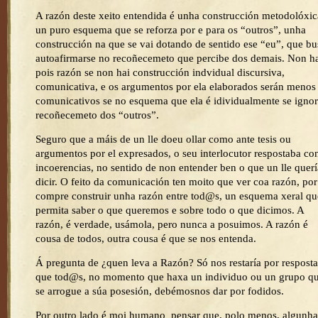
A razón deste xeito entendida é unha construcción metodolóxic
un puro esquema que se reforza por e para os “outros”, unha
construcción na que se vai dotando de sentido ese “eu”, que bu
autoafirmarse no recoñecemeto que percibe dos demais. Non h
pois razón se non hai construcción indvidual discursiva,
comunicativa, e os argumentos por ela elaborados serán menos
comunicativos se no esquema que ela é idividualmente se ignor
recoñecemeto dos “outros”.
Seguro que a máis de un lle doeu ollar como ante tesis ou
argumentos por el expresados, o seu interlocutor respostaba co
incoerencias, no sentido de non entender ben o que un lle querí
dicir. O feito da comunicación ten moito que ver coa razón, por
compre construir unha razón entre tod@s, un esquema xeral qu
permita saber o que queremos e sobre todo o que dicimos. A
razón, é verdade, usámola, pero nunca a posuimos. A razón é
cousa de todos, outra cousa é que se nos entenda.
Á pregunta de ¿quen leva a Razón? Só nos restaría por resposta
que tod@s, no momento que haxa un individuo ou un grupo q
se arrogue a súa posesión, debémosnos dar por fodidos.
Por outro lado é moi humano pensar que, polo menos, algunha