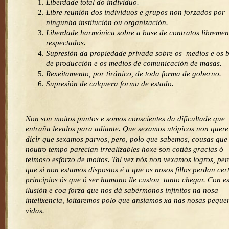
Liberdade total do individuo.
Libre reunión dos individuos e grupos non forzados por
ningunha institución ou organización.
Liberdade harmónica sobre a base de contratos libremen
respectados.
Supresión da propiedade privada sobre os medios e os 
de producción e os medios de comunicación de masas.
Rexeitamento, por tiránico, de toda forma de goberno.
Supresión de calquera forma de estado.
Non son moitos puntos e somos conscientes da dificultade que
entraña levalos para adiante. Que sexamos utópicos non quere
dicir que sexamos parvos, pero, polo que sabemos, cousas que
noutro tempo parecían irrealizables hoxe son cotiás gracias ó
teimoso esforzo de moitos. Tal vez nós non vexamos logros, per
que si non estamos dispostos é a que os nosos fillos perdan cer
principios ós que ó ser humano lle custou tanto chegar. Con e
ilusión e coa forza que nos dá sabérmonos infinitos na nosa
intelixencia, loitaremos polo que ansiamos xa nas nosas peque
vidas.