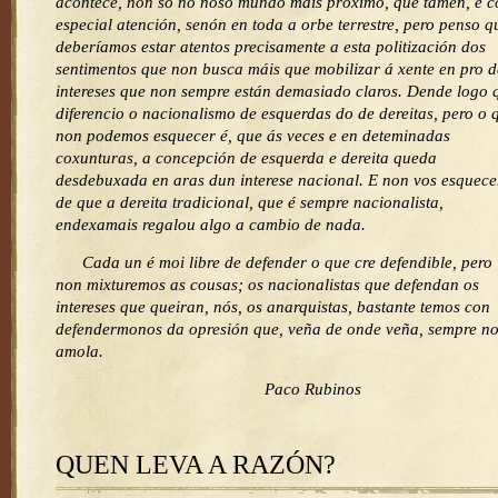
acontece, non só no noso mundo máis próximo, que tamén, e c
especial atención, senón en toda a orbe terrestre, pero penso q
deberíamos estar atentos precisamente a esta politización dos
sentimentos que non busca máis que mobilizar á xente en pro d
intereses que non sempre están demasiado claros. Dende logo 
diferencio o nacionalismo de esquerdas do de dereitas, pero o 
non podemos esquecer é, que ás veces e en deteminadas
coxunturas, a concepción de esquerda e dereita queda
desdebuxada en aras dun interese nacional. E non vos esquece
de que a dereita tradicional, que é sempre nacionalista,
endexamais regalou algo a cambio de nada.
Cada un é moi libre de defender o que cre defendible, pero
non mixturemos as cousas; os nacionalistas que defendan os
intereses que queiran, nós, os anarquistas, bastante temos con
defendermonos da opresión que, veña de onde veña, sempre n
amola.
Paco Rubinos
QUEN LEVA A RAZÓN?