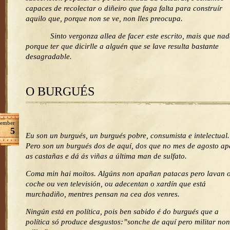
capaces de recolectar o diñeiro que faga falta para construír
aquilo que, porque non se ve, non lles preocupa.
Sinto vergonza allea de facer este escrito, mais que nad
porque ter que dicirlle a alguén que se lave resulta bastante
desagradable.
O BURGUÉS
ember
5
Eu son un burgués, un burgués pobre, consumista e intelectual.
Pero son un burgués dos de aquí, dos que no mes de agosto a
as castañas e dá ás viñas a última man de sulfato.
Coma min hai moitos. Algúns non apañan patacas pero lavan 
coche ou ven televisión, ou adecentan o xardín que está
murchadiño, mentres pensan na cea dos venres.
Ningún está en política, pois ben sabido é do burgués que a
política só produce desgustos:”sonche de aquí pero militar non