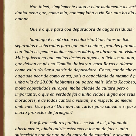
Non toleei, simplemente estou a citar malamente as ver
dunha nena que, coma min, contemplaba o río Sar nun bo día 
outono.
Que é o que pasa coa depuradora de augas residuais?
Santiago é ecolóxico e ecoloxista. Colectores de lixo
separados e soterrados para que non cheiren, grandes parque
con lindo céspede e moitas cousas máis que abruman ao visitan
Mais quixera eu que moitos destes europeos, relixiosos ou non,
que deixan os pés no Camiño, baixaran cara Roxos e ollaran
como vai o río Sar a partir da depuradora. Como, cando chove
auga sae peor de como entra, pois a capacidade da mesma é 
unha vila de 20.000 habitantes ou pouco máis. Moito Xacobeo
moita capitalidade europea, moita cidade da cultura pero o
importante, o que en verdade fai a unha cidade digna dos seus
moradores, e de todos cantos a visitan, é o respecto ao medio
ambiente. Que pasa? Que non hai cartos para sanear e si para
macro proxectos de formigón?
Por favor, señores políticos, se isto é así, dígannolo
abertamente, aínda quizás esteamos a tempo de facer unha
subscrición popular ao pe da entrada da catedral, e sexamos