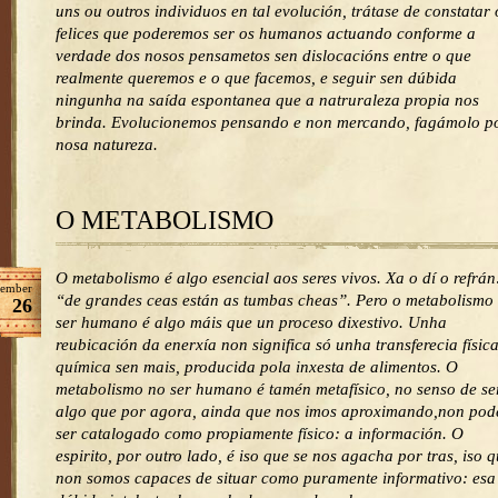
uns ou outros individuos en tal evolución, trátase de constatar 
felices que poderemos ser os humanos actuando conforme a
verdade dos nosos pensametos sen dislocacións entre o que
realmente queremos e o que facemos, e seguir sen dúbida
ningunha na saída espontanea que a natruraleza propia nos
brinda. Evolucionemos pensando e non mercando, fagámolo p
nosa natureza.
O METABOLISMO
O metabolismo é algo esencial aos seres vivos. Xa o dí o refrán
ember
“de grandes ceas están as tumbas cheas”. Pero o metabolismo
26
ser humano é algo máis que un proceso dixestivo. Unha
reubicación da enerxía non significa só unha transferecia físic
química sen mais, producida pola inxesta de alimentos. O
metabolismo no ser humano é tamén metafísico, no senso de se
algo que por agora, ainda que nos imos aproximando,non pod
ser catalogado como propiamente físico: a información. O
espirito, por outro lado, é iso que se nos agacha por tras, iso 
non somos capaces de situar como puramente informativo: esa