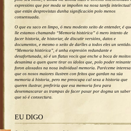
expresións que por moda se impoñen na nosa tarefa intelectual
que están desprovistas dunha significación polo menos
consensuada.
O que eu saco en limpo, ó meu modesto xeito de entender, é qu
lle estamos chamando “Memoria histórica” ó mero intento de
facer historia, de historiar, de discutir versións, datos e
documentos, e mesmo o xeito de darlles a todos eles un sentido
“Memoria histórica”, é unha expresión redundante e
desafortunada, só é un flatus vocis que enche a boca de moitos
desanima a quen quere tirar os ídolos que, polo poder reinante
foron aloxados na nosa individual memoria. Paréceme interesa
que os nosos maiores ilustren con feitos que gardan na súa
memoria á historia, pero me preocupa cal sexa a historia que
queren ilustrar, prefiriría que esa memoria fora para
desenmascarar as trampas de facer pasar por dogma un saber
que só é conxectura.
EU DIGO