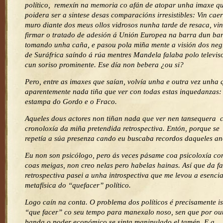
político, remexín na memoria co afán de atopar unha imaxe q
poidera ser a sintese desas comparacións irresistibles: Vin caer
muro diante dos meus ollos vidrosos nunha tarde de resaca, vin
firmar o tratado de adesión á Unión Europea na barra dun ba
tomando unha caña, e pasou pola miña mente a visión dos neg
de Suráfrica saíndo á rúa mentres Mandela falaba polo televis
cun soriso prominente. Ese día non bebera ¿ou si?
Pero, entre as imaxes que saían, volvía unha e outra vez unha 
aparentemente nada tiña que ver con todas estas inquedanzas:
estampa do Gordo e o Fraco.
Aqueles dous actores non tiñan nada que ver nen tansequera 
cronoloxía da miña pretendida retrospectiva. Entón, porque se
repetía a súa presenza cando eu buscaba recordos daqueles an
Eu non son psicólogo, pero ás veces pásame coa psicoloxía c
coas meigas, non creo nelas pero habelas hainas. Así que da f
retrospectiva pasei a unha introspectiva que me levou a esenci
metafísica do “quefacer” político.
Logo caín na conta. O problema dos políticos é precisamente i
“que facer” co seu tempo para manexalo noso, sen que por ou
banda o poder económico se sinta manipulado el tamén. E a