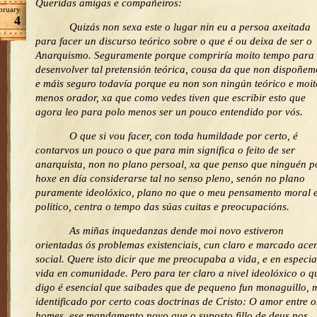
Queridas amigas e compañeiros:
bruary
4
Quizás non sexa este o lugar nin eu a persoa axeitada
para facer un discurso teórico sobre o que é ou deixa de ser o
Anarquismo. Seguramente porque compriría moito tempo para
desenvolver tal pretensión teórica, cousa da que non dispoñem
e máis seguro todavía porque eu non son ningún teórico e moit
menos orador, xa que como vedes tiven que escribir esto que
agora leo para polo menos ser un pouco entendido por vós.
O que si vou facer, con toda humildade por certo, é
contarvos un pouco o que para min significa o feito de ser
anarquista, non no plano persoal, xa que penso que ninguén 
hoxe en día considerarse tal no senso pleno, senón no plano
puramente ideolóxico, plano no que o meu pensamento moral 
politico, centra o tempo das súas cuitas e preocupacións.
As miñas inquedanzas dende moi novo estiveron
orientadas ós problemas existenciais, cun claro e marcado ace
social. Quere isto dicir que me preocupaba a vida, e en especia
vida en comunidade. Pero para ter claro a nivel ideolóxico o q
digo é esencial que saibades que de pequeno fun monaguillo, 
identificado por certo coas doctrinas de Cristo: O amor entre o
homes, ese mandamento novo que o suposto fillo de deus nos