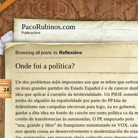
PacoRubinos.com
Publicacións
Browsing all posts in:
Reflexións
Onde foi a política?
Un dos problemas máis imporantes aos que se teñen que enfron
bruary
os dous grandes partidos do Estado Español é o de carecer dun
24
idea que aplicar á cuestión da territorialidade. Un PSOE someti
proba do algodón da españolidade por parte do PP fala de
federalismo nas campañas electorais para logo, xa no gobernó,
gardar a dita idea no fondo do caixón sen outra política ca da 
cesión de transferencias ás autonomías. O PP, empuxado polo
“una, grande y libre” do franquismo transmutado en VOX, cala
non aporta cousa ao desenvolvemento e modernización do est
das autonomías, sen proxecto algún coñecido para desenvolver