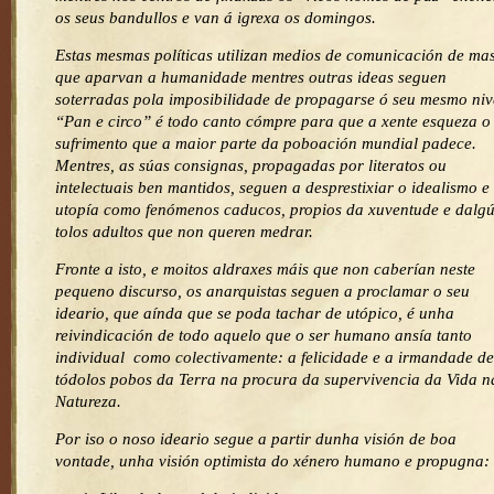
os seus bandullos e van á igrexa os domingos.
Estas mesmas políticas utilizan medios de comunicación de ma
que aparvan a humanidade mentres outras ideas seguen
soterradas pola imposibilidade de propagarse ó seu mesmo niv
“Pan e circo” é todo canto cómpre para que a xente esqueza o
sufrimento que a maior parte da poboación mundial padece.
Mentres, as súas consignas, propagadas por literatos ou
intelectuais ben mantidos, seguen a desprestixiar o idealismo e
utopía como fenómenos caducos, propios da xuventude e dalg
tolos adultos que non queren medrar.
Fronte a isto, e moitos aldraxes máis que non caberían neste
pequeno discurso, os anarquistas seguen a proclamar o seu
ideario, que aínda que se poda tachar de utópico, é unha
reivindicación de todo aquelo que o ser humano ansía tanto
individual como colectivamente: a felicidade e a irmandade de
tódolos pobos da Terra na procura da supervivencia da Vida n
Natureza.
Por iso o noso ideario segue a partir dunha visión de boa
vontade, unha visión optimista do xénero humano e propugna: