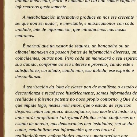
dúbida intelectual, moral e humana da cal non somos capaces
informarnos gustosamente.
A metabolización informativa produce en nós ese crecente 
sei que non sei nada”; é inevitable, e intoxicámonos con cada
unidade, bite de información, que introducimos nas nosas
neuronas.
É normal que un xestor de seguros, un banqueiro ou un
albanel manexen ou posean fontes de información diversas, u
coincidentes, outras non. Pero cada un manexará o seu espirito
súa dúbida, conforme ao seu interese e proveito; cando este é
satisfactorio, caralludo, cando non, esa dúbida, ese espirito é
desconfianza.
A teorización da loita de clases pon de manifesto o estado 
desconfianza e recoñeceo históricamente, somos informados de
realidade e faisenos patente no noso propio contorno. ¿Que é 
que impide logo, nestes momentos, que o estado de espiritos
dispares teñan tan pouca desconfianza, esa morte da historia 
anos atrás profetizaba Fukoyama? Moitos están conformes no
estado de dereito, nas democracias ben instaladas; sen se dar
conta, metabolizan esa información que nos baixa á
realidade(fames, enfermidades, guerras, matanzas)sen que