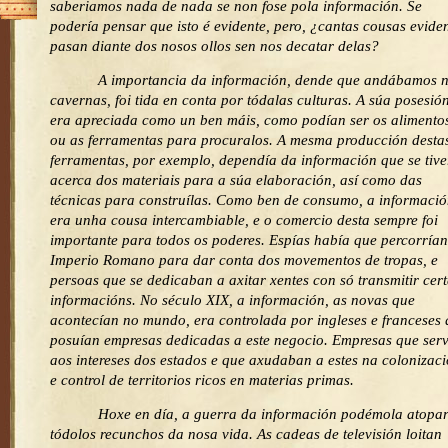
saberiamos nada de nada se non fose pola información. Se
podería pensar que isto é evidente, pero, ¿cantas cousas evide
pasan diante dos nosos ollos sen nos decatar delas?
A importancia da información, dende que andábamos n
cavernas, foi tida en conta por tódalas culturas. A súa posesió
era apreciada como un ben máis, como podían ser os alimento
ou as ferramentas para procuralos. A mesma producción desta
ferramentas, por exemplo, dependía da información que se tive
acerca dos materiais para a súa elaboración, así como das
técnicas para construílas. Como ben de consumo, a informaci
era unha cousa intercambiable, e o comercio desta sempre foi
importante para todos os poderes. Espías había que percorrían
Imperio Romano para dar conta dos movementos de tropas, e
persoas que se dedicaban a axitar xentes con só transmitir cer
informacións. No século XIX, a información, as novas que
acontecían no mundo, era controlada por ingleses e franceses
posuían empresas dedicadas a este negocio. Empresas que ser
aos intereses dos estados e que axudaban a estes na colonizac
e control de territorios ricos en materias primas.
Hoxe en día, a guerra da información podémola atopar
tódolos recunchos da nosa vida. As cadeas de televisión loitan