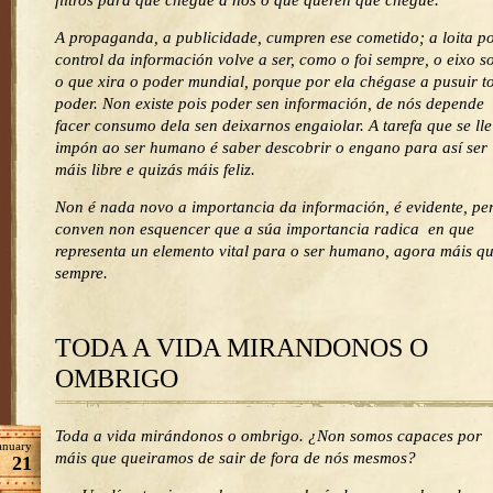
filtros para que chegue a nós o que queren que chegue.
A propaganda, a publicidade, cumpren ese cometido; a loita p
control da información volve a ser, como o foi sempre, o eixo s
o que xira o poder mundial, porque por ela chégase a pusuir t
poder. Non existe pois poder sen información, de nós depende
facer consumo dela sen deixarnos engaiolar. A tarefa que se lle
impón ao ser humano é saber descobrir o engano para así ser
máis libre e quizás máis feliz.
Non é nada novo a importancia da información, é evidente, pe
conven non esquencer que a súa importancia radica en que
representa un elemento vital para o ser humano, agora máis q
sempre.
TODA A VIDA MIRANDONOS O
OMBRIGO
Toda a vida mirándonos o ombrigo. ¿Non somos capaces por
anuary
máis que queiramos de sair de fora de nós mesmos?
21