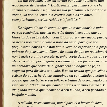
Un día atrevinme a ler un xornal póndome no pelexo dun
reaccinario de dereitas:”¡Hostias-dixen para min- como che
cambia o mundo!-E seguindo na súa pel matinei- A moral pata
arriba, xa non hai ética nin estética coma as de antes:
exemplarizantes, serias, ríxidas e inflexibles.”
De súpeto dinme de conta de que un reaccionario é unha
persoa romántica, que ten morriña daquel tempo no que as
historias dos avós estaban concibidas para meter medo, para 
os nenos non deran a vara á hora da sesta, para que non
preguntaran cousas que non había xeito de expricar pola prop
pobreza do pensamento. Dinme de conta de que un reaccionar
non é máis ca unha caricatura, unha copia deses modais que 
aburrimento ou por nugalla o ser humano non foi quen de mud
un persoaxe que converte a ignorancia en dogma de fe, en
esquema para dirixir a súa vida. E como resulta que proveñen 
estirpe do poder, herdanza sanguinea ou contaxiada, amolan t
aquelo que cae baixo o seu influxo e tratan de aconchegalo á 
ignorancia:”Nada ten que cambiar agás o cambio mesmo”. E
dicir, todo aquelo que incomode ó seu mundo, o seu pechado e
insípido mundo.
A relixión, neste contexto, non é para el a busca de deus,