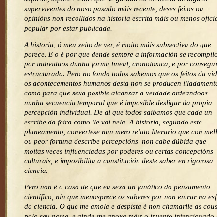
superviventes do noso pasado máis recente, deses feitos ou
opinións non recollidos na historia escrita máis ou menos oficia
popular por estar publicada.
A historia, ó meu xeito de ver, é moito máis subxectiva do que
parece. E o é por que dende sempre a información se recompil
por individuos dunha forma lineal, cronolóxica, e por consegui
estructurada. Pero no fondo todos sabemos que os feitos da vid
os acontecementos humanos desta non se producen illadament
como para que sexa posible alcanzar a verdade ordeandoos
nunha secuencia temporal que é imposible desligar da propia
percepción individual. De aí que todos saibamos que cada un
escribe da feira como lle vai nela. A historia, segundo este
planeamento, convertese nun mero relato literario que con mel
ou peor fortuna describe percepcións, non cabe dúbida que
moitas veces influenciadas por poderes ou certas concepcións
culturais, e imposibilita a constitución deste saber en rigorosa
ciencia.
Pero non é o caso de que eu sexa un fanático do pensamento
científico, nin que menosprece os saberes por non entrar na es
da ciencia. O que me amola e despista é non chamarlle as cou
polo seu nome, e aínda me anoxa máis o invento intencionado 