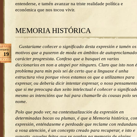
entenderse, e tamén avanzar na triste realidade política e
económica que nos tocou vivir.
MEMORIA HISTÓRICA
Gustaríame coñecer o significado desta expresión e tamén os
bruary
motivos que a puxeron de moda en ámbitos de autoproclamado
19
carácter progresista. Confeso que a busquei en varios
diccionarios en non a atopei por ningures. Claro que isto non 
problema para min pois sei de certo que a linguaxe é unha
estructura viva porque vivos estamos os que a utilizamos para
expresar, ou debería dicir intentar expresar, o noso pensament
que si me preocupa dun xeito intelectual é coñecer o significad
mesmo as intencións que hai para chamarlle ás cousas polo se
nome.
Polo que podo ver, na contextualización da expresión en
determinadas bocas ou plumas, é que a Memoria histórica, co
expresión, enténdaseme e perdoade que reclame con redundan
a vosa atención, é un concepto creado para recuperar, e isto e
suposto, aqueles feitos que se gardan na memoria de algúns