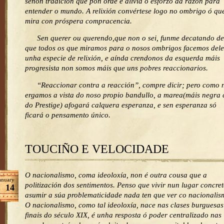
senón tradición que pon orde e alivia o esforzo da razón para
entender o mundo. A relixión convértese logo no ombrigo ó qu
mira con próspera compracencia.
Sen querer ou querendo,que non o sei, funme decatando de
que todos os que miramos para o nosos ombrigos facemos dele
unha especie de relixión, e aínda crendonos da esquerda máis
progresista non somos máis que uns pobres reaccionarios.
“Reaccionar contra a reacción”, compre dicir; pero como 
ergamos a vista do noso propio bandullo, a marea(máis negra 
do Prestige) afogará calquera esperanza, e sen esperanza só
ficará o pensamento único.
TOUCIÑO E VELOCIDADE
O nacionalismo, coma ideoloxía, non é outra cousa que a
anuary
politización dos sentimentos. Penso que vivir nun lugar concret
14
asumir a súa problematicidade nada ten que ver co nacionalis
O nacionalismo, como tal ideoloxía, nace nas clases burguesas
finais do século XIX, é unha resposta ó poder centralizado nas