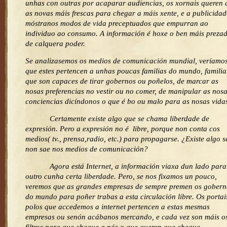
unhas con outras por acaparar audiencias, os xornais queren 
as novas máis frescas para chegar a máis xente, e a publicidad
móstranos modos de vida preceptuados que empurran ao
individuo ao consumo. A información é hoxe o ben máis preza
de calquera poder.
Se analizasemos os medios de comunicación mundial, veríamo
que estes pertencen a unhas poucas familias do mundo, familia
que son capaces de tirar gobernos ou poñelos, de marcar as
nosas preferencias no vestir ou no comer, de manipular as nos
conciencias dicíndonos o que é bo ou malo para as nosas vida
Certamente existe algo que se chama liberdade de
expresión. Pero a expresión no é libre, porque non conta cos
medios( tv., prensa,radio, etc.) para propagarse. ¿Existe algo s
non sae nos medios de comunicación?
Agora está Internet, a información viaxa dun lado para
outro cunha certa liberdade. Pero, se nos fixamos un pouco,
veremos que as grandes empresas de sempre premen os gobern
do mundo para poñer trabas a esta circulación libre. Os portai
polos que accedemos a internet pertencen a estas mesmas
empresas ou senón acábanos mercando, e cada vez son máis o