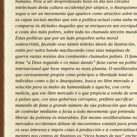
humano. Pese a ser desprestixiado hoxe en día nos círculos
intelectuais desta cultura occidental por utópico, o Anarquismo
segue a ser un movemento que aparece como atractivo sobre t
as capas sociais medias que ven a política actual coma unha 
comparsa ós dictados daqueles que se enriquecen sen escrúpu
a costa dos máis pobres, sobre todo no chamado terceiro mund
Estas políticas que por un lado propoñen unha moral
xudeocristiá, facendo seus tamén tódolos ideais da ilustración,
están por outra banda machucando coas súas máquinas de
guerra vastas rexións dos continentes chamados pobres. O fa
lema “a Deus rogando e co mazo dando” faise carne na políti
internacional que hoxe impera no noso planeta. O neoliberali
que curiosamente propón como principio a liberdade total do
individuo como o fai o Anarquismo, busca no libre mercado a
solución para os males da humanidade e agacha, con certa
malicia, que ese libre mercado é o que propicia a venda de ar
a países que, cos seus gobernos corruptos, prefiren sacrificar
matando de fame a grande número da súa poboación que deix
de controlar mediante a forza a todo movemento que pretenda
liberar da pobreza ós miserables. Ese mesmo neoliberalismo n
mercados occidentais dótase de mecanismos estatais para prot
os seus intereses e impón cotas á producción e á comercializac
mentres nos centros de finanzas os “ricos homes de paz” ench