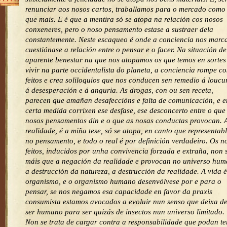
renunciar aos nosos cartos, traballamos para o mercado como
que mais. E é que a mentira só se atopa na relación cos nosos
conxeneres, pero o noso pensamento estase a sustraer dela
constantemente. Neste escaqueo é onde a conciencia nos marc
cuestiónase a relación entre o pensar e o facer. Na situación de
aparente benestar na que nos atopamos os que temos en sortes
vivir na parte occidentalista do planeta, a conciencia rompe co
feitos e crea soliloquios que nos conducen sen remedio á loucu
á desesperación e á anguria. As drogas, con ou sen receta,
parecen que amañan desafeccións e falta de comunicación, e e
certa medida corrixen ese desfase, ese desconcerto entre o que
nosos pensamentos din e o que as nosas conductas provocan. 
realidade, é a miña tese, só se atopa, en canto que representabl
no pensamento, e todo o real é por definición verdadeiro. Os n
feitos, inducidos por unha convivencia forzada e extraña, non 
máis que a negación da realidade e provocan no universo hu
a destrucción da natureza, a destrucción da realidade. A vida é
organismo, e o organismo humano desenvólvese por e para o
pensar, se nos negamos esa capacidade en favor da praxis
consumista estamos avocados a evoluir nun senso que deixa d
ser humano para ser quizás de insectos nun universo limitado.
Non se trata de cargar contra a responsabilidade que podan te