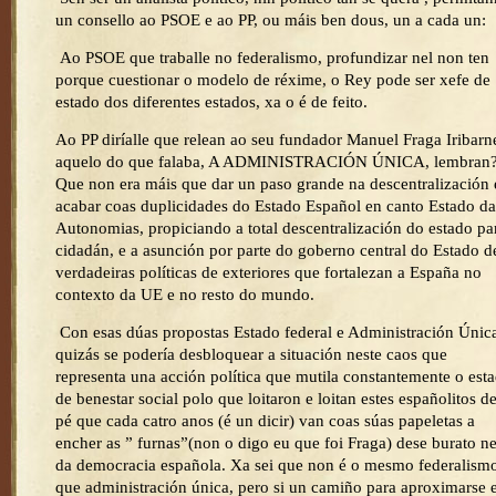
un consello ao PSOE e ao PP, ou máis ben dous, un a cada un:
Ao PSOE que traballe no federalismo, profundizar nel non ten
porque cuestionar o modelo de réxime, o Rey pode ser xefe de
estado dos diferentes estados, xa o é de feito.
Ao PP diríalle que relean ao seu fundador Manuel Fraga Iribarn
aquelo do que falaba, A ADMINISTRACIÓN ÚNICA, lembran
Que non era máis que dar un paso grande na descentralización 
acabar coas duplicidades do Estado Español en canto Estado da
Autonomias, propiciando a total descentralización do estado pa
cidadán, e a asunción por parte do goberno central do Estado d
verdadeiras políticas de exteriores que fortalezan a España no
contexto da UE e no resto do mundo.
Con esas dúas propostas Estado federal e Administración Únic
quizás se podería desbloquear a situación neste caos que
representa una acción política que mutila constantemente o est
de benestar social polo que loitaron e loitan estes españolitos de
pé que cada catro anos (é un dicir) van coas súas papeletas a
encher as ” furnas”(non o digo eu que foi Fraga) dese burato n
da democracia española. Xa sei que non é o mesmo federalism
que administración única, pero si un camiño para aproximarse 