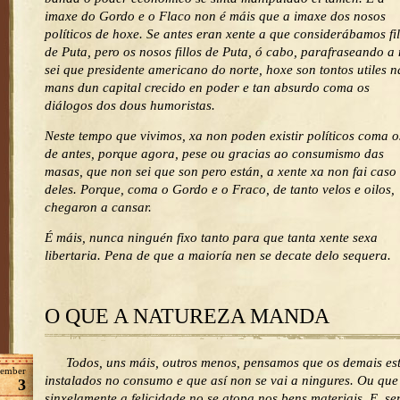
imaxe do Gordo e o Flaco non é máis que a imaxe dos nosos
políticos de hoxe. Se antes eran xente a que considerábamos fil
de Puta, pero os nosos fillos de Puta, ó cabo, parafraseando a
sei que presidente americano do norte, hoxe son tontos utiles n
mans dun capital crecido en poder e tan absurdo coma os
diálogos dos dous humoristas.
Neste tempo que vivimos, xa non poden existir políticos coma o
de antes, porque agora, pese ou gracias ao consumismo das
masas, que non sei que son pero están, a xente xa non fai caso
deles. Porque, coma o Gordo e o Fraco, de tanto velos e oilos,
chegaron a cansar.
É máis, nunca ninguén fixo tanto para que tanta xente sexa
libertaria. Pena de que a maioría nen se decate delo sequera.
O QUE A NATUREZA MANDA
Todos, uns máis, outros menos, pensamos que os demais es
ember
instalados no consumo e que así non se vai a ningures. Ou que
3
sinxelamente a felicidade no se atopa nos bens materiais. E, se