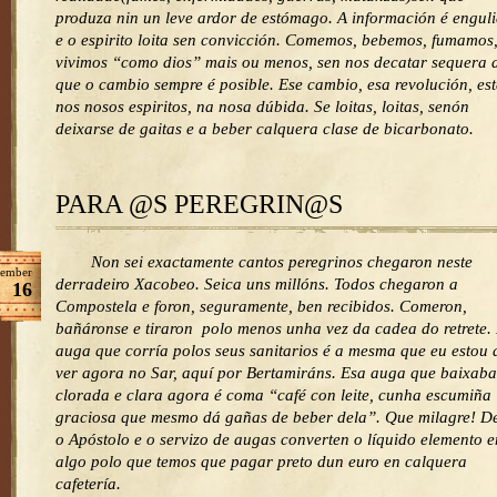
produza nin un leve ardor de estómago. A información é engul
e o espirito loita sen convicción. Comemos, bebemos, fumamos
vivimos “como dios” mais ou menos, sen nos decatar sequera 
que o cambio sempre é posible. Ese cambio, esa revolución, es
nos nosos espiritos, na nosa dúbida. Se loitas, loitas, senón
deixarse de gaitas e a beber calquera clase de bicarbonato.
PARA @S PEREGRIN@S
Non sei exactamente cantos peregrinos chegaron neste
ember
derradeiro Xacobeo. Seica uns millóns. Todos chegaron a
16
Compostela e foron, seguramente, ben recibidos. Comeron,
bañáronse e tiraron polo menos unha vez da cadea do retrete.
auga que corría polos seus sanitarios é a mesma que eu estou 
ver agora no Sar, aquí por Bertamiráns. Esa auga que baixaba
clorada e clara agora é coma “café con leite, cunha escumiña
graciosa que mesmo dá gañas de beber dela”. Que milagre! D
o Apóstolo e o servizo de augas converten o líquido elemento e
algo polo que temos que pagar preto dun euro en calquera
cafetería.