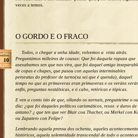
veces a temos.
O GORDO E O FRACO
Todos, o chegar a unha idade, volvemos a vista atrás.
ember
Preguntámos milleiros de cousas: Que foi daquela rapaza que
10
asexabamos sen que nos vira, que foi daquel amigo inseparabl
de copas e chapes, que pasou con aquelas interminables
peroratas do profesor de turno(xa sei que é quenda), daquel
tempo no que as primaveras eran primaveras e os veráns verán
enfín, preguntas nostálxicas, e ó cabo, retóricas e tópicas.
E ven a conto isto de que, ollando os xornais, pregunteime o o
día: ¿que foi daqueles políticos carismáticos, rexos e duros de
antano? ¿ que ten que ver Blair coa Thacher, ou Merkel con K
ou Zapatero con Felipe?
Lembrando aquela prensa dos ochenta, aqueles acontecement
históricos, aquela solemnidade transcendal de todo o acontece