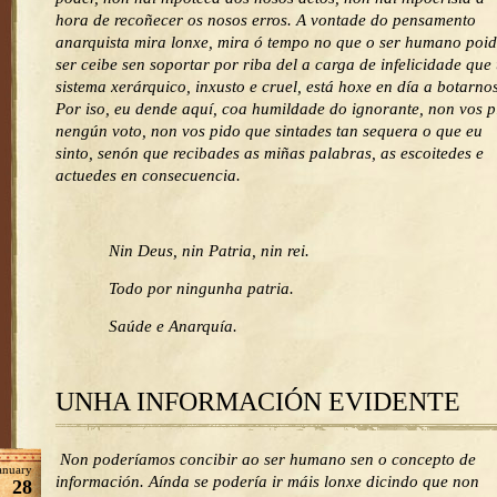
hora de recoñecer os nosos erros. A vontade do pensamento
anarquista mira lonxe, mira ó tempo no que o ser humano poi
ser ceibe sen soportar por riba del a carga de infelicidade que
sistema xerárquico, inxusto e cruel, está hoxe en día a botarnos
Por iso, eu dende aquí, coa humildade do ignorante, non vos p
nengún voto, non vos pido que sintades tan sequera o que eu
sinto, senón que recibades as miñas palabras, as escoitedes e
actuedes en consecuencia.
Nin Deus, nin Patria, nin rei.
Todo por ningunha patria.
Saúde e Anarquía.
UNHA INFORMACIÓN EVIDENTE
Non poderíamos concibir ao ser humano sen o concepto de
anuary
información. Aínda se podería ir máis lonxe dicindo que non
28