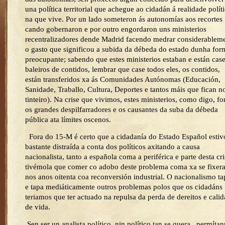
una política territorial que achegue ao cidadán á realidade polít
na que vive. Por un lado someteron ás autonomías aos recortes
cando gobernaron e por outro engordaron uns ministerios
recentralizadores dende Madrid facendo medrar considerablem
o gasto que significou a subida da débeda do estado dunha for
preocupante; sabendo que estes ministerios estaban e están cas
baleiros de contidos, lembrar que case todos eles, os contidos,
están transferidos xa ás Comunidades Autónomas (Educación,
Sanidade, Traballo, Cultura, Deportes e tantos máis que fican n
tinteiro). Na crise que vivimos, estes ministerios, como digo, fo
os grandes despilfarradores e os causantes da suba da débeda
pública ata límites oscenos.
Fora do 15-M é certo que a cidadanía do Estado Español estiv
bastante distraída a conta dos políticos axitando a causa
nacionalista, tanto a española coma a periférica e parte desta cri
tivémola que comer co adobo deste problema coma xa se fixer
nos anos oitenta coa reconversión industrial. O nacionalismo t
e tapa mediáticamente outros problemas polos que os cidadáns
teriamos que ter actuado na repulsa da perda de dereitos e cali
de vida.
Sen ser un analista político, nin político tan se quera , permíta