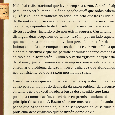
Nada hai máis irracional que levar sempre a razón. A razón é a
ember
peculiar do ser humano, un “non se sabe que” que todos sabem
17
Quizá sexa unha ferramenta do noso intelecto que nos axuda a
darlle sentido ó noso desenvolvemento natural, pode ser o mer
cálculo, e, dependendo do filósofo, pode ser interpretada de
diversos xeitos, incluído o de non existir sequera. Gustaríame
distinguir dúas acepcións do termo “razón”; por un lado aquela
que me atinxe a min como individuo: persoal, intransferible e
íntima; e aquela que comparto cos demais: esa razón pública q
elabora o discurso e que me permite comunicar certos estados 
ánimo e de in-formación. E utilizo o verbo “gustar” porque esta
dicotomía, que a primeira vista se impón como axeitada á hora
enfrontar ó problema da razón, non é, unha vez que afondamos
nel, consistente co que a razón mesma nos sinala.
Cando penso no que é a miña razón, aquela que describín antes
como persoal, non podo desligala da razón pública, da discursi
en tanto que a obxectividade, a busca dese sentido que faga
posible a comunicación, convértese en premisa fundamental ou
principio do seu uso. A Razón só se me mostra coma tal cando
penso que ha ser entendida, que ha ser recoñecida: aí se dilúe o
problema dese dualismo que se impón como obvio.