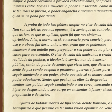
tempo: o poder corrompe e provoca enfrentamentos, conflictos
intereses entre homes e mulleres, o poder é insaciable, canto m
se ten máis se precisa, o poder engancha e arruina a dignidad
quen se lle poña por diante.
A proba de todo isto pódese atopar no vivir de cada día
Non son as leis as que nos opremen, é a xente que as controla,
que as fan, os que as aplican, quen fai que nos sintamos
oprimidos. A lei, a norma en sí, e necesaria para convivir, pero
uso e o abuso fan desta unha arma, arma que os poderosos
manexan ó seu antollo para perpetuar o seu poder ou no pior 
casos para acrecentalo. O vivir de cada día amósanos a cruda
realidade da política, a ideoloxía ó servizo non do benestar
público, senón do poder de xentes que viven ben, que dicen ser
xente de paz cando aceptan e promoven guerras e fames para
seguir mantendo o seu poder, aínda que este só se nomee como
poder adquisitivo. Xentes que pechan os ollos ás desgracias
mentres eles poidan seguir conducindo o seu carro, mercando 
hiper ou desgastando o seu corpo en enchentas infames; cheos
prepotencia e de cartos.
Quizás de tódalas teorías de tipo social dende Rouseau, é 
Anarquismo o que persiste en ter unha visión optimista do xéne