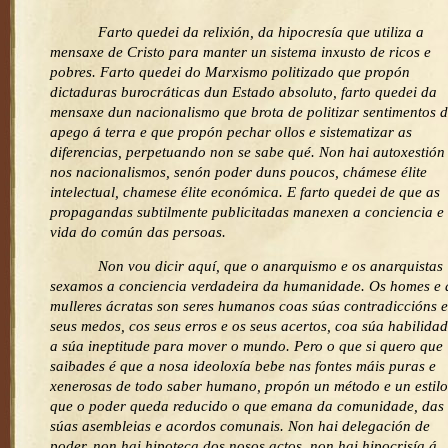
Farto quedei da relixión, da hipocresía que utiliza a
mensaxe de Cristo para manter un sistema inxusto de ricos e
pobres. Farto quedei do Marxismo politizado que propón
dictaduras burocráticas dun Estado absoluto, farto quedei da
mensaxe dun nacionalismo que brota de politizar sentimentos 
apego á terra e que propón pechar ollos e sistematizar as
diferencias, perpetuando non se sabe qué. Non hai autoxestión
nos nacionalismos, senón poder duns poucos, chámese élite
intelectual, chamese élite económica. E farto quedei de que as
propagandas subtilmente publicitadas manexen a conciencia e
vida do común das persoas.
Non vou dicir aquí, que o anarquismo e os anarquistas
sexamos a conciencia verdadeira da humanidade. Os homes e 
mulleres ácratas son seres humanos coas súas contradiccións e
seus medos, cos seus erros e os seus acertos, coa súa habilidad
a súa ineptitude para mover o mundo. Pero o que si quero que
saibades é que a nosa ideoloxía bebe nas fontes máis puras e
xenerosas de todo saber humano, propón un método e un estil
que o poder queda reducido o que emana da comunidade, das
súas asembleias e acordos comunais. Non hai delegación de
poder, non hai hipoteca dos nosos actos, non hai hipocrisía á