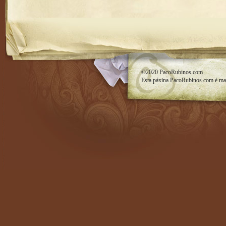
RSS feed
©2020
PacoRubinos.com
Esta páxina
PacoRubinos.com
é ma