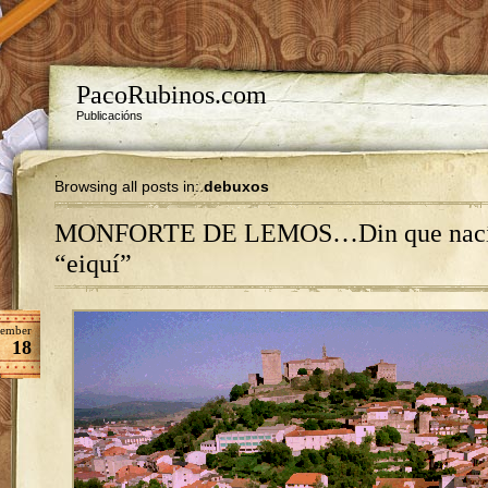
PacoRubinos.com
Publicacións
Browsing all posts in:
debuxos
MONFORTE DE LEMOS…Din que nac
“eiquí”
tember
18