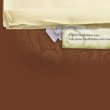
RSS feed
©2020
PacoRubinos.com
Esta páxina
PacoRubinos.com
é ma