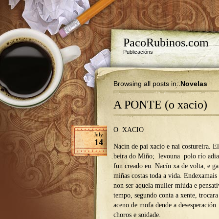
PacoRubinos.com
Publicacións
Browsing all posts in:
Novelas
A PONTE (o xacio)
O XACIO
July
14
Nacín de pai xacio e nai costureira. E
beira do Miño; levouna polo río adia
fun creado eu. Nacín xa de volta, e g
miñas costas toda a vida. Endexamais
non ser aquela muller miúda e pensati
tempo, segundo conta a xente, trocara
aceno de mofa dende a desesperación.
choros e soidade.