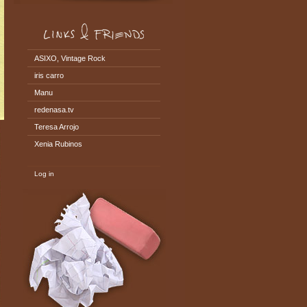
ASIXO, Vintage Rock
iris carro
Manu
redenasa.tv
Teresa Arrojo
Xenia Rubinos
Log in