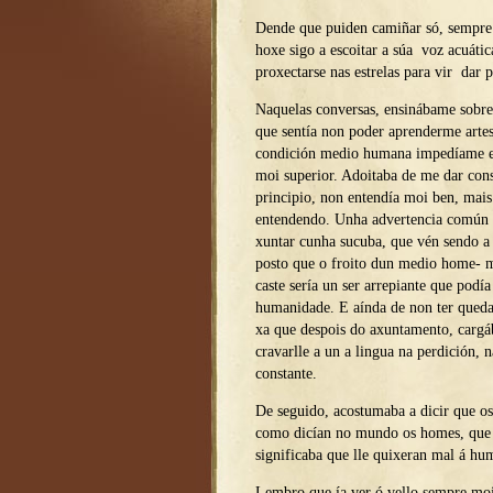
Dende que puiden camiñar só, sempre 
hoxe sigo a escoitar a súa voz acuátic
proxectarse nas estrelas para vir dar 
Naquelas conversas, ensinábame sobre
que sentía non poder aprenderme arte
condición medio humana impedíame e
moi superior. Adoitaba de me dar cons
principio, non entendía moi ben, mais
entendendo. Unha advertencia común n
xuntar cunha sucuba, que vén sendo a
posto que o froito dun medio home- 
caste sería un ser arrepiante que podía
humanidade. E aínda de non ter queda
xa que despois do axuntamento, cargá
cravarlle a un a lingua na perdición, 
constante.
De seguido, acostumaba a dicir que o
como dicían no mundo os homes, que s
significaba que lle quixeran mal á hu
Lembro que ía ver ó vello sempre moi 