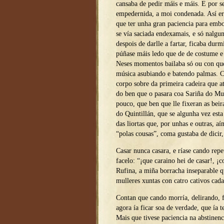
cansaba de pedir máis e máis. E por s
empedernida, a moi condenada. Así e
que ter unha gran paciencia para emb
se vía saciada endexamais, e só nalgu
despois de darlle a fartar, ficaba du
púñase máis ledo que de de costume e 
Neses momentos bailaba só ou con que
música asubiando e batendo palmas. C
corpo sobre da primeira cadeira que a
do ben que o pasara coa Sariña do Mu
pouco, que ben que lle fixeran as beir
do Quintillán, que se algunha vez esta
das liortas que, por unhas e outras, aí
“polas cousas”, coma gustaba de dicir,
Casar nunca casara, e ríase cando repe
facelo: “¡que caraino hei de casar!, 
Rufina, a miña borracha inseparable q
mulleres xuntas con catro cativos cad
Contan que cando morría, delirando, f
agora ía ficar soa de verdade, que ía 
Mais que tivese paciencia na abstinenc