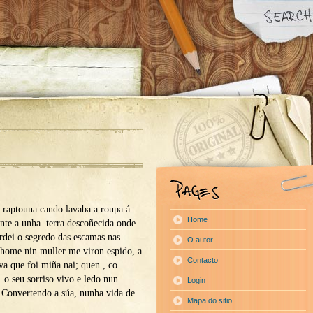
l raptouna cando lavaba a roupa á
Home
nte a unha terra descoñecida onde
ardei o segredo das escamas nas
O autor
 home nin muller me viron espido, a
Contacto
va que foi miña nai; quen , co
 o seu sorriso vivo e ledo nun
Login
 Convertendo a súa, nunha vida de
Mapa do sitio