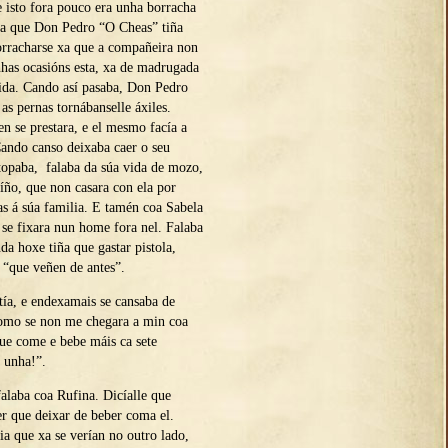
e isto fora pouco era unha borracha
ra que Don Pedro “O Cheas” tiña
orracharse xa que a compañeira non
nhas ocasións esta, xa de madrugada
rmida. Cando así pasaba, Don Pedro
as pernas tornábanselle áxiles.
n se prestara, e el mesmo facía a
ando canso deixaba caer o seu
topaba, falaba da súa vida de mozo,
íño, que non casara con ela por
as á súa familia. E tamén coa Sabela
 se fixara nun home fora nel. Falaba
nda hoxe tiña que gastar pistola,
 “que veñen de antes”.
tía, e endexamais se cansaba de
¡como se non me chegara a min coa
ue come e bebe máis ca sete
a unha!”.
alaba coa Rufina. Dicíalle que
ter que deixar de beber coma el.
ia que xa se verían no outro lado,