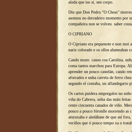
aínda que iso si, sen corpo.
Din que Don Pedro “O Cheas” morreu 
asomou no derradeiro momento por un 
compañeira non se volveu saber cous
O CIPRIANO
O Cipriano era pequenote e non moi a
nariz colorado e os ollos alumeaban c
Cando mozo casou coa Carolina, unha
coma tantos marchou para Europa. Alí
aprender un pouco castelán, cando ret
aforrados e unha carreta de ferro chea
segundo el contaba, un alfandegario pi
Os cartos puidera empregalos no soño 
viña do Cabrera, unha das máis feitas 
cento cincuenta canados de viño. Merc
pouco a pouco fóronlle morrendo as c
aturuxaba e aledábase de que así fora,
veciños que ó pouco tempo xa o tratab