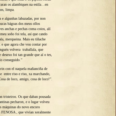
uraran os alambiques na estila…en
ans, limpa.
a e algunhas labazadas, por non
oucas bágoas dos meus ollos
es anchas e pechas coma coios, alí
 meu soño foi tela, así que cando
ala, merqueina. Mais eu tíñache
, e que agora che vou contar por
nguén volvera traballala, que
e desexo foi tan grande que aí o tes,
elo conseguido.”
 rin con el naquela mañanciña de
 e entre riso e riso, xa marchando,
¡Cosa de loco, amigo, cosa de loco!”.
on tristeiros. Os que daban pousada
cantinas pecharon, e o lugar volveu
 As máquinas do novo encoro
a FENOSA , que vivían xeralmente