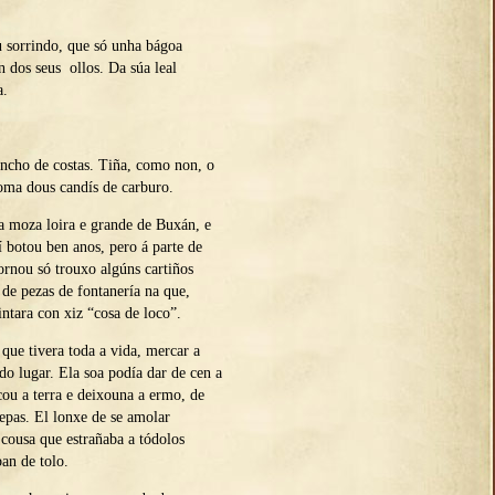
sorrindo, que só unha bágoa
dos seus ollos. Da súa leal
a.
ncho de costas. Tiña, como non, o
oma dous candís de carburo.
 moza loira e grande de Buxán, e
 botou ben anos, pero á parte de
ornou só trouxo algúns cartiños
 de pezas de fontanería na que,
ntara con xiz “cosa de loco”.
que tivera toda a vida, mercar a
do lugar. Ela soa podía dar de cen a
ou a terra e deixouna a ermo, de
epas. El lonxe de se amolar
 cousa que estrañaba a tódolos
an de tolo.