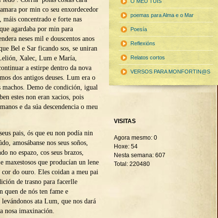
O MEU TUIS
hamara por min co seu enxordecedor
poemas para Alma e o Mar
l, máis concentrado e forte nas
 que agardaba por min para
Poesía
rendera neses mil e douscentos anos
Reflexións
ue Bel e Sar ficando sos, se uniran
 Lelión, Xalec, Lum e María,
Relatos cortos
continuar a estirpe dentro da nova
VERSOS PARA MONFORTIN@S
smos dos antigos deuses. Lum era o
 machos. Demo de condición, igual
ben estes non eran xacios, pois
umanos e da súa descendencia o meu
VISITAS
seus pais, ós que eu non podía nin
Agora mesmo: 0
iúdo, amosábanse nos seus soños,
Hoxe: 54
ndo no espazo, cos seus brazos,
Nesta semana: 607
s e maxestosos que producían un lene
Total: 220480
a cor do ouro. Eles coidan a meu pai
ición de trasno para facerlle
n quen de nós ten fame e
 levándonos ata Lum, que nos dará
 a nosa imaxinación.