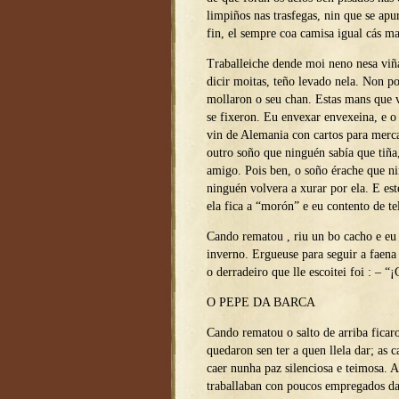
limpiños nas trasfegas, nin que se ap
fin, el sempre coa camisa igual cás m
Traballeiche dende moi neno nesa viñ
dicir moitas, teño levado nela. Non p
mollaron o seu chan. Estas mans que v
se fixeron. Eu envexar envexeina, e o
vin de Alemania con cartos para merc
outro soño que ninguén sabía que tiña
amigo. Pois ben, o soño érache que ni
ninguén volvera a xurar por ela. E est
ela fica a “morón” e eu contento de t
Cando rematou , riu un bo cacho e eu
inverno. Ergueuse para seguir a faena
o derradeiro que lle escoitei foi : – “
O PEPE DA BARCA
Cando rematou o salto de arriba ficar
quedaron sen ter a quen llela dar; as 
caer nunha paz silenciosa e teimosa.
traballaban con poucos empregados d