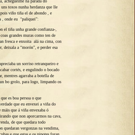
da, achegueime na parada do
 uns toxos nunha herdanza que lle
pois viño tiña el de abondo , e
a , onde eu “paliquei”:
on el tiña unha grande confianza-,
 coas grandes muras como ten de
an fresca e enxoita alá na cima, con
, deixala a “morón”, e perder esa
.
 apreciaba un sorriso retranqueiro e
abar cortés, e engulindo o bocado
r, mentres agarraba a botella de
un bo grolo, para logo, limpando os
 que es boa persoa o que
verdade que eu envexei a viña do
e máis que á viña envexaba ó
irando que non aporcarmos na cava,
renda, de que quedara todo
non quedaran vergonzas na vendima,
cubas e que estas e os pipotes foran