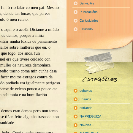
Benvid@s
fun ó río falar co meu pai. Mesmo
Publicacións
a, dende tan lonxe, que parece
pulo ó meu relato.
Curiosidades.
 o aquí e o acolá. Dicíame a miúdo
Estilando
s de demos, porque a miña
ntrar nunha lóxica de pensamento
ellos sobre mulleres que eu, ó
 que logo, cos anos, fun
el era que tivese coidado con
 muller de natureza demoníaca,
medio trasno coma min cunha desa
 facer moitos estragos contra da
do preñada era igualmente perigoso
banse de veleno pouco a pouco ata
debuxos
na calumnia e na humillación
Ensaios
estilando
s demos eran demos pero non tanto
e tiñan feito algunha trasnada non
NA PREGUIZA
manidade.
Novelas
ledo . Corría polas costas cara