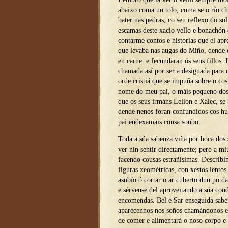
abaixo coma un tolo, coma se o río c
bater nas pedras, co seu reflexo do so
escamas deste xacio vello e bonachón
contarme contos e historias que el ap
que levaba nas augas do Miño, dende q
en carne e fecundaran ós seus fillos:
chamada así por ser a designada para 
orde cristiá que se impuña sobre o co
nome do meu pai, o máis pequeno dos
que os seus irmáns Lelión e Xalec, se 
dende nenos foran confundidos cos h
pai endexamais cousa soubo.
Toda a súa sabenza viña por boca dos 
ver nin sentir directamente; pero a m
facendo cousas estrañísimas. Describi
figuras xeométricas, con xestos lento
asubío ó cortar o ar cuberto dun po d
e sérvense del aproveitando a súa cond
encomendas. Bel e Sar enseguida sabe
aparécennos nos soños chamándonos e
de comer e alimentará o noso corpo e