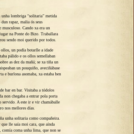
unha lombriga “solitaria” metida
 dun rapaz, malia ós seus
e musculoso. Cando xa era un
 lugar na Ponte do Bizo. Traballara
irou sendo moi querido por todos.
 ollos, un podía botarlle a idade
taba pálido e os ollos semellaban
sobre as dez da mañá; se xa tiña un
 chispeaban un pouquiño, aveciñábase
rta e burlona asomaba, xa estaba ben
de bar en bar. Visitaba a tódolos
da non chegaba a entrar pola porta
o servido. A este ir e vir chamáballe
tro nos mellores días.
ña unha solitaria como compañeira.
 que lle saía moi cara, que aínda
n, comía coma unha lima, que non se