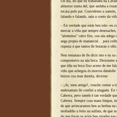
Un día, no que eu traballaba na Lava
almorzo xunta del, que andaba a rozar
tocara polo pai. Convideino a xamón, 
falando e falando, saíu o conto da viñ
– En verdade que estás ben tolo -eu c
mercar a viña que sempre desexaches,
“alomenos” catro fíos, coa súa adega t
auga propia de manancial… para coller
riqueza á que tantos lle botaran o ollo
Non rematara de lle dicir isto e eu xa
comprensivo na súa boca. Deixoume ac
que tiña na boca fixo aceno de me fala
viño que achegou ós morros dándolle 
beizos coa man dereita, dicirme:
– ¡Ai, meu amigo!, vouche contar a ti
endexamais lle confiei a ninguén. En 
Cabrera, pero tamén é tan verdade qu
Cabrera. Sempre coas mans limpas, m
de que arrincaramos ben as herbas na 
molladiño a feito na sulfata, de que 
de que foran os acios ben pisados nas 