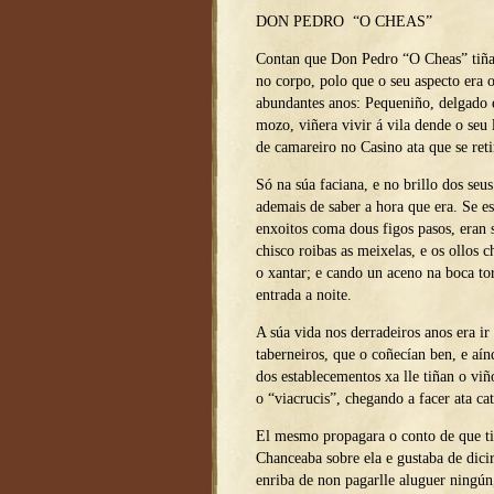
DON PEDRO “O CHEAS”
Contan que Don Pedro “O Cheas” tiña 
no corpo, polo que o seu aspecto era o
abundantes anos: Pequeniño, delgado 
mozo, viñera vivir á vila dende o seu
de camareiro no Casino ata que se ret
Só na súa faciana, e no brillo dos seus
ademais de saber a hora que era. Se es
enxoitos coma dous figos pasos, eran 
chisco roibas as meixelas, e os ollos
o xantar; e cando un aceno na boca to
entrada a noite.
A súa vida nos derradeiros anos era ir 
taberneiros, que o coñecían ben, e aín
dos establecementos xa lle tiñan o viñ
o “viacrucis”, chegando a facer ata ca
El mesmo propagara o conto de que ti
Chanceaba sobre ela e gustaba de dicir
enriba de non pagarlle aluguer ningú