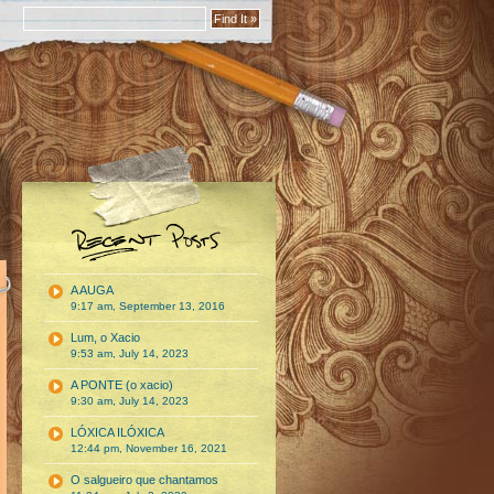
A AUGA
9:17 am, September 13, 2016
Lum, o Xacio
9:53 am, July 14, 2023
A PONTE (o xacio)
9:30 am, July 14, 2023
LÓXICA ILÓXICA
12:44 pm, November 16, 2021
O salgueiro que chantamos