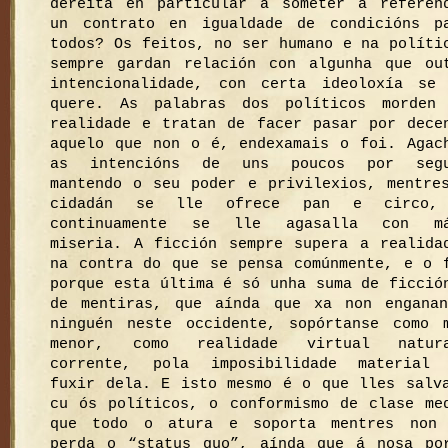
dereita en particular a someter a referen
un contrato en igualdade de condicións p
todos? Os feitos, no ser humano e na políti
sempre gardan relación con algunha que ou
intencionalidade, con certa ideoloxía se
quere. As palabras dos políticos morden
realidade e tratan de facer pasar por dece
aquelo que non o é, endexamais o foi. Agac
as intencións de uns poucos por segu
mantendo o seu poder e privilexios, mentre
cidadán se lle ofrece pan e circo,
continuamente se lle agasalla con má
miseria. A ficción sempre supera a realida
na contra do que se pensa comúnmente, e o 
porque esta última é só unha suma de ficció
de mentiras, que aínda que xa non engana
ninguén neste occidente, sopórtanse como 
menor, como realidade virtual natura
corrente, pola imposibilidade material
fuxir dela. E isto mesmo é o que lles salv
cu ós políticos, o conformismo de clase me
que todo o atura e soporta mentres non
perda o “status quo”, aínda que á nosa po