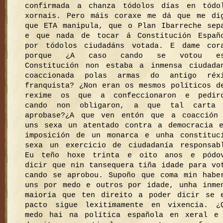
confirmada a chanza tódolos días en tódo
xornais. Pero máis coraxe me dá que me di
que ETA manipula, que o Plan Ibarreche sep
e que nada de tocar á Constitución Españ
por tódolos ciudadáns votada. E dame cor
porque ¿A caso cando se votou es
Constitución non estaba a inmensa ciudada
coaccionada polas armas do antigo réx
franquista? ¿Non eran os mesmos políticos d
rexime os que a confeccionaron e pedir
cando non obligaron, a que tal carta
aprobase?¿A que ven entón que a coacción
uns sexa un atentado contra a democracia 
imposición de un monarca e unha constituc
sexa un exercicio de ciudadanía responsab
Eu teño hoxe trinta e oito anos e pódo
dicir que nin tansequera tiña idade para vo
cando se aprobou. Supoño que coma min habe
uns por medo e outros por idade, unha inme
maioría que ten direito a poder dicir se 
pacto sigue lexitimamente en vixencia. ¿
medo hai na política española en xeral e