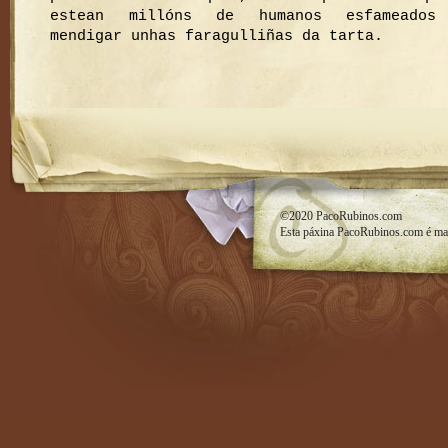
estean millóns de humanos esfameados
mendigar unhas faragulliñas da tarta.
RSS feed
©2020
PacoRubinos.com
Esta páxina
PacoRubinos.com
é ma