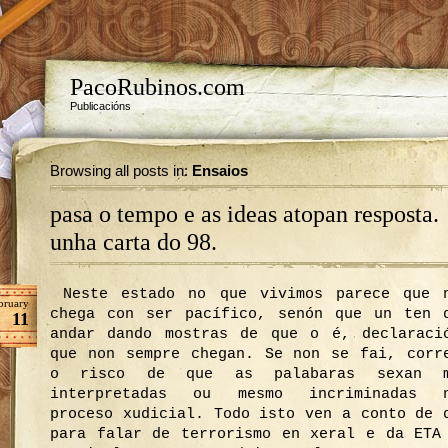
PacoRubinos.com
Publicacións
Browsing all posts in:
Ensaios
pasa o tempo e as ideas atopan resposta.
unha carta do 98.
Neste estado no que vivimos parece que 
bruary
chega con ser pacífico, senón que un ten 
11
andar dando mostras de que o é, declaraci
que non sempre chegan. Se non se fai, corr
o risco de que as palabaras sexan m
interpretadas ou mesmo incriminadas 
proceso xudicial. Todo isto ven a conto de 
para falar de terrorismo en xeral e da ETA