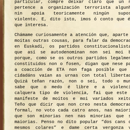
particular, compre deixar claro que un 
pertence a organización terrorista algun
nin apoia teoricamente ningún supos
violento. E, dito isto, imos ó conto que 
que interesa.
Chámame curiosamente a atención que, aparte
moitas outras cousas, para falar da democra
en Euskadi, os partidos constitucionalist
que así se autodenominan non sei moi 
porque, como se os outros partidos legalme
constituidos non o fosen, digan que nese p
a coacción de ETA non faga posible que
cidadáns vaian as urnas con total liberta
Quizá teñan razón, non o sei, todo o mu
sabe que o medo é libre e a violenci
calquera tipo de violencia, fai que este
manifeste de moitos e moi variados xeit
Teño que dicir que non creo nesta democra
formal, no voto cada catro anos, nas maior
que son minorias nen nas minorias que 
maiorias. Penso no dito popular “dos cans 
mesmos colares” e dame certa vergonza 