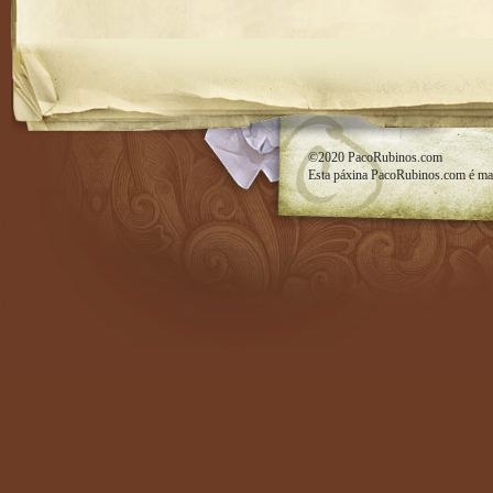
RSS feed
©2020
PacoRubinos.com
Esta páxina
PacoRubinos.com
é ma