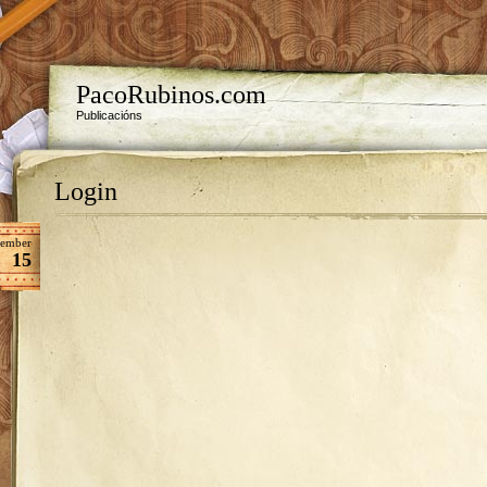
PacoRubinos.com
Publicacións
Login
tember
15