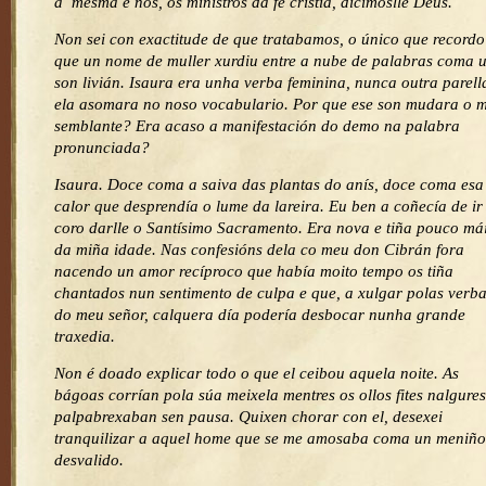
a mesma e nós, os ministros da fe cristiá, dicímoslle Deus.
Non sei con exactitude de que tratabamos, o único que recordo
que un nome de muller xurdiu entre a nube de palabras coma 
son livián. Isaura era unha verba feminina, nunca outra parell
ela asomara no noso vocabulario. Por que ese son mudara o 
semblante? Era acaso a manifestación do demo na palabra
pronunciada?
Isaura. Doce coma a saiva das plantas do anís, doce coma esa
calor que desprendía o lume da lareira. Eu ben a coñecía de ir
coro darlle o Santísimo Sacramento. Era nova e tiña pouco má
da miña idade. Nas confesións dela co meu don Cibrán fora
nacendo un amor recíproco que había moito tempo os tiña
chantados nun sentimento de culpa e que, a xulgar polas verb
do meu señor, calquera día podería desbocar nunha grande
traxedia.
Non é doado explicar todo o que el ceibou aquela noite. As
bágoas corrían pola súa meixela mentres os ollos fites nalgures
palpabrexaban sen pausa. Quixen chorar con el, desexei
tranquilizar a aquel home que se me amosaba coma un meniño
desvalido.