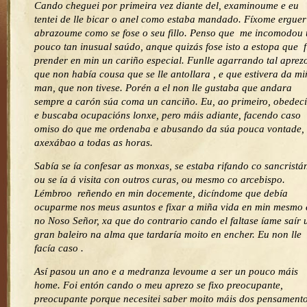
Cando cheguei por primeira vez diante del, examinoume e eu
tentei de lle bicar o anel como estaba mandado. Fíxome erguer
abrazoume como se fose o seu fillo. Penso que me incomodou
pouco tan inusual saúdo, anque quizás fose isto a estopa que f
prender en min un cariño especial. Funlle agarrando tal aprez
que non había cousa que se lle antollara , e que estivera da m
man, que non tivese. Porén a el non lle gustaba que andara
sempre a carón súa coma un canciño. Eu, ao primeiro, obedec
e buscaba ocupacións lonxe, pero máis adiante, facendo caso
omiso do que me ordenaba e abusando da súa pouca vontade,
axexábao a todas as horas.
Sabía se ía confesar as monxas, se estaba rifando co sancristá
ou se ía á visita con outros curas, ou mesmo co arcebispo.
Lémbroo reñendo en min docemente, dicíndome que debía
ocuparme nos meus asuntos e fixar a miña vida en min mesmo 
no Noso Señor, xa que do contrario cando el faltase íame saír 
gran baleiro na alma que tardaría moito en encher. Eu non lle
facía caso .
Así pasou un ano e a medranza levoume a ser un pouco máis
home. Foi entón cando o meu aprezo se fixo preocupante,
preocupante porque necesitei saber moito máis dos pensament