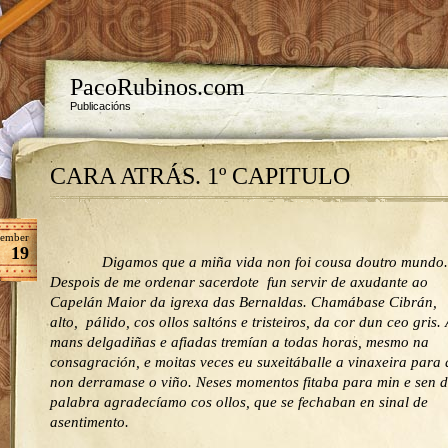
PacoRubinos.com
Publicacións
CARA ATRÁS. 1º CAPITULO
tember
19
Digamos que a miña vida non foi cousa doutro mundo
Despois de me ordenar sacerdote fun servir de axudante ao
Capelán Maior da igrexa das Bernaldas. Chamábase Cibrán,
alto, pálido, cos ollos saltóns e tristeiros, da cor dun ceo gris.
mans delgadiñas e afiadas tremían a todas horas, mesmo na
consagración, e moitas veces eu suxeitáballe a vinaxeira para
non derramase o viño. Neses momentos fitaba para min e sen d
palabra agradecíamo cos ollos, que se fechaban en sinal de
asentimento.