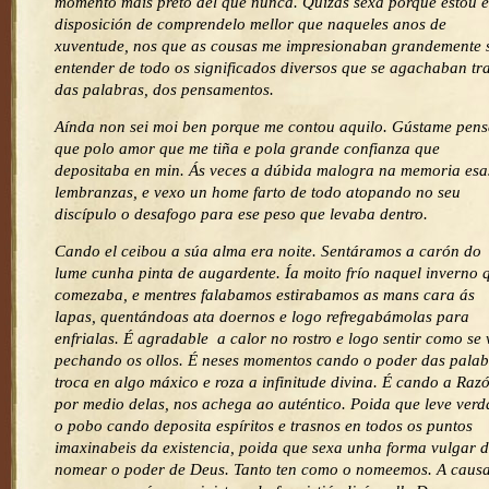
momento máis preto del que nunca. Quizás sexa porque estou 
disposición de comprendelo mellor que naqueles anos de
xuventude, nos que as cousas me impresionaban grandemente 
entender de todo os significados diversos que se agachaban tr
das palabras, dos pensamentos.
Aínda non sei moi ben porque me contou aquilo. Gústame pens
que polo amor que me tiña e pola grande confianza que
depositaba en min. Ás veces a dúbida malogra na memoria esa
lembranzas, e vexo un home farto de todo atopando no seu
discípulo o desafogo para ese peso que levaba dentro.
Cando el ceibou a súa alma era noite. Sentáramos a carón do
lume cunha pinta de augardente. Ía moito frío naquel inverno 
comezaba, e mentres falabamos estirabamos as mans cara ás
lapas, quentándoas ata doernos e logo refregabámolas para
enfrialas. É agradable a calor no rostro e logo sentir como se
pechando os ollos. É neses momentos cando o poder das palab
troca en algo máxico e roza a infinitude divina. É cando a Raz
por medio delas, nos achega ao auténtico. Poida que leve ver
o pobo cando deposita espíritos e trasnos en todos os puntos
imaxinabeis da existencia, poida que sexa unha forma vulgar 
nomear o poder de Deus. Tanto ten como o nomeemos. A causa