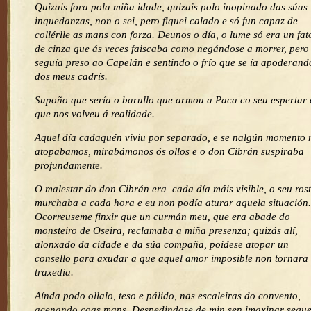
Quizais fora pola miña idade, quizais polo inopinado das súas
inquedanzas, non o sei, pero fiquei calado e só fun capaz de
collérlle as mans con forza. Deunos o día, o lume só era un fat
de cinza que ás veces faiscaba como negándose a morrer, pero
seguía preso ao Capelán e sentindo o frío que se ía apoderand
dos meus cadrís.
Supoño que sería o barullo que armou a Paca co seu espertar 
que nos volveu á realidade.
Aquel día cadaquén viviu por separado, e se nalgún momento 
atopabamos, mirabámonos ós ollos e o don Cibrán suspiraba
profundamente.
O malestar do don Cibrán era cada día máis visible, o seu ros
murchaba a cada hora e eu non podía aturar aquela situación.
Ocorreuseme finxir que un curmán meu, que era abade do
monsteiro de Oseira, reclamaba a miña presenza; quizás alí,
alonxado da cidade e da súa compaña, poidese atopar un
consello para axudar a que aquel amor imposible non tornara
traxedia.
Aínda podo ollalo, teso e pálido, nas escaleiras do convento,
acenando coas mans. Despedindose de min sen imaxinar sequ