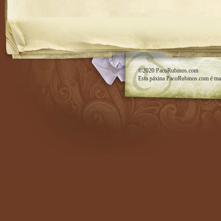
RSS feed
©2020
PacoRubinos.com
Esta páxina
PacoRubinos.com
é ma