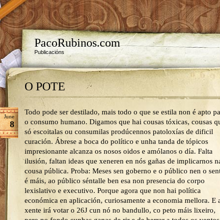
PacoRubinos.com
Publicacións
O POTE
Todo pode ser destilado, mais todo o que se estila non é apto p
June
o consumo humano. Digamos que hai cousas tóxicas, cousas q
8
só escoitalas ou consumilas prodúcennos patoloxías de dificil
curación. Ábrese a boca do político e unha tanda de tópicos
impresionante alcanza os nosos oidos e amólanos o día. Falta
ilusión, faltan ideas que xeneren en nós gañas de implicarnos n
cousa pública. Proba: Meses sen goberno e o público nen o sen
é máis, ao público séntalle ben esa non presencia do corpo
lexislativo e executivo. Porque agora que non hai política
económica en aplicación, curiosamente a economia mellora. E 
xente irá votar o 26J cun nó no bandullo, co peto máis lixeiro,