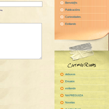
Benvid@s
Publicacións
Curiosidades.
Estilando
debuxos
Ensaios
estilando
NA PREGUIZA
Novelas