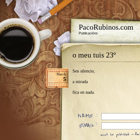
PacoRubinos.com
Publicacións
o meu tuis 23º
Sen silencio,
March
5
a mirada
fica en nada.