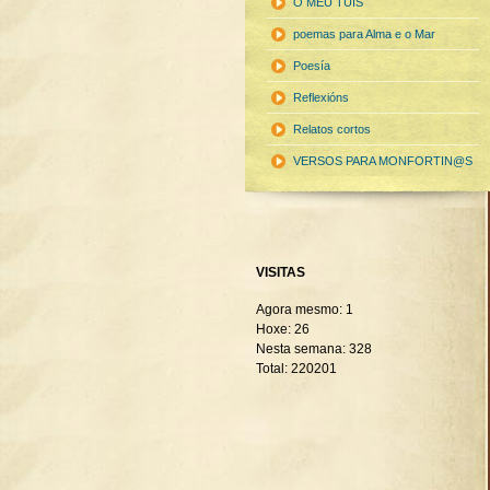
O MEU TUIS
poemas para Alma e o Mar
Poesía
Reflexións
Relatos cortos
VERSOS PARA MONFORTIN@S
VISITAS
Agora mesmo: 1
Hoxe: 26
Nesta semana: 328
Total: 220201