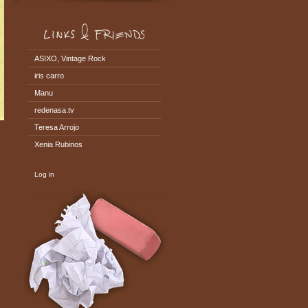
ASIXO, Vintage Rock
iris carro
Manu
redenasa.tv
Teresa Arrojo
Xenia Rubinos
Log in