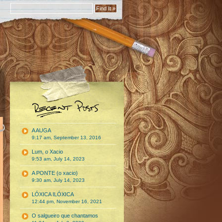
A AUGA
9:17 am, September 13, 2016
Lum, o Xacio
9:53 am, July 14, 2023
A PONTE (o xacio)
9:30 am, July 14, 2023
LÓXICA ILÓXICA
12:44 pm, November 16, 2021
O salgueiro que chantamos