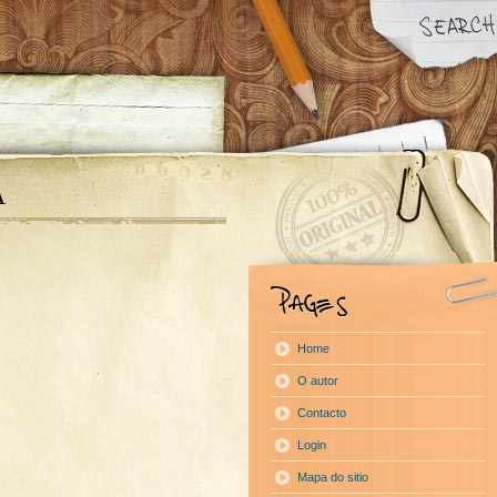
A
Home
O autor
Contacto
Login
Mapa do sitio