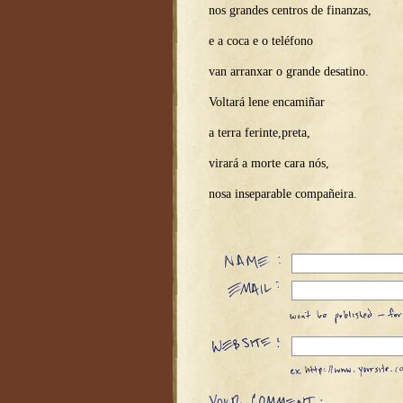
nos grandes centros de finanzas,
e a coca e o teléfono
van arranxar o grande desatino.
Voltará lene encamiñar
a terra ferinte,preta,
virará a morte cara nós,
nosa inseparable compañeira.