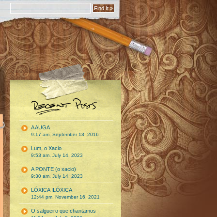
A AUGA
9:17 am, September 13, 2016
Lum, o Xacio
9:53 am, July 14, 2023
A PONTE (o xacio)
9:30 am, July 14, 2023
LÓXICA ILÓXICA
12:44 pm, November 16, 2021
O salgueiro que chantamos