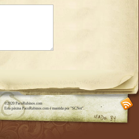
SS feed
©2020
PacoRubinos.com
Esta páxina
PacoRubinos.com
é mantida por
"SCNet"
.