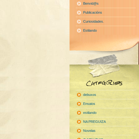
Benvid@s
Publicacións
Curiosidades.
Estilando
debuxos
Ensaios
estilando
NA PREGUIZA
Novelas