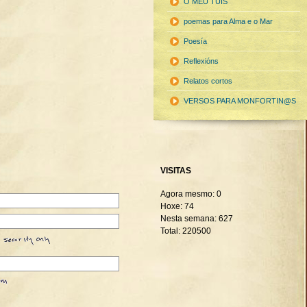
O MEU TUIS
poemas para Alma e o Mar
Poesía
Reflexións
Relatos cortos
VERSOS PARA MONFORTIN@S
VISITAS
Agora mesmo: 0
Hoxe: 74
Nesta semana: 627
Total: 220500