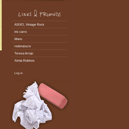
ASIXO, Vintage Rock
iris carro
Manu
redenasa.tv
Teresa Arrojo
Xenia Rubinos
Log in