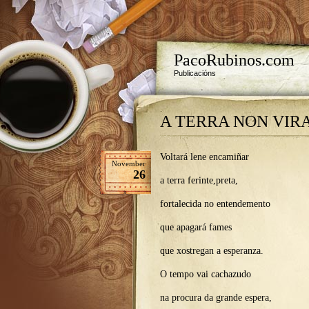
PacoRubinos.com
Publicacións
A TERRA NON VIR
Voltará lene encamiñar
November
26
a terra ferinte,preta,
fortalecida no entendemento
que apagará fames
que xostregan a esperanza.
O tempo vai cachazudo
na procura da grande espera,