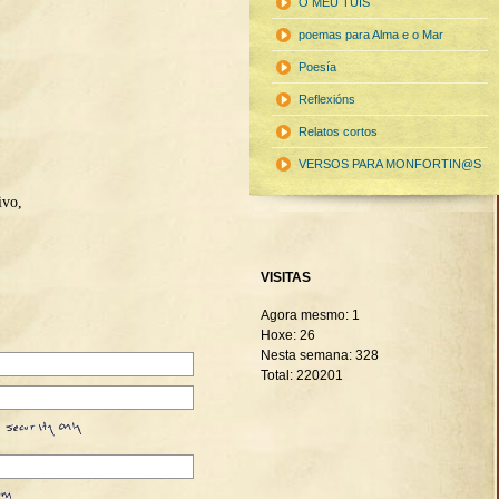
O MEU TUIS
poemas para Alma e o Mar
Poesía
Reflexións
Relatos cortos
VERSOS PARA MONFORTIN@S
ivo,
VISITAS
Agora mesmo: 1
Hoxe: 26
Nesta semana: 328
Total: 220201