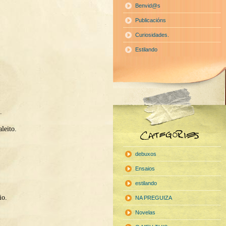
Benvid@s
Publicacións
Curiosidades.
Estilando
.
leito.
debuxos
Ensaios
estilando
io.
NA PREGUIZA
Novelas