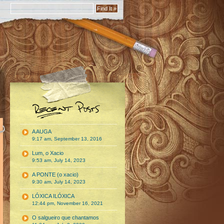
A AUGA
9:17 am, September 13, 2016
Lum, o Xacio
9:53 am, July 14, 2023
A PONTE (o xacio)
9:30 am, July 14, 2023
LÓXICA ILÓXICA
12:44 pm, November 16, 2021
O salgueiro que chantamos