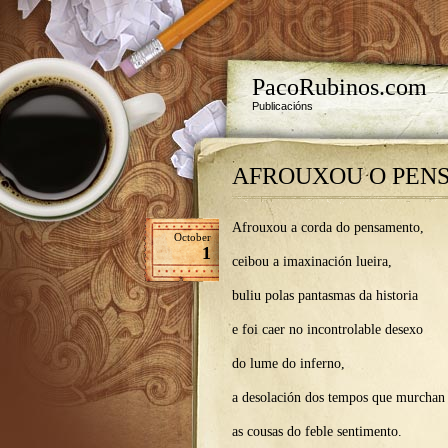
PacoRubinos.com
Publicacións
AFROUXOU O PEN
Afrouxou a corda do pensamento,
October
1
ceibou a imaxinación lueira,
buliu polas pantasmas da historia
e foi caer no incontrolable desexo
do lume do inferno,
a desolación dos tempos que murchan
as cousas do feble sentimento.