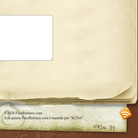
SS feed
©2020
PacoRubinos.com
Esta páxina
PacoRubinos.com
é mantida por
"SCNet"
.