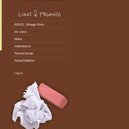
ASIXO, Vintage Rock
iris carro
Manu
redenasa.tv
Teresa Arrojo
Xenia Rubinos
Log in